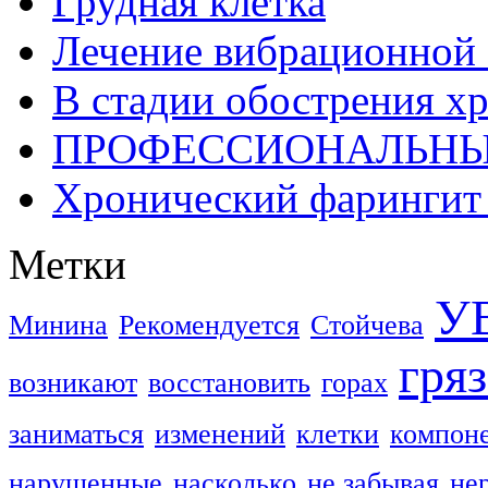
Грудная клетка
Лечение вибрационной 
В стадии обострения х
ПРОФЕССИОНАЛЬНЫ
Хронический фарингит 
Метки
У
Минина
Рекомендуется
Стойчева
гря
возникают
восстановить
горах
заниматься
изменений
клетки
компон
нарушенные
насколько
не забывая
не