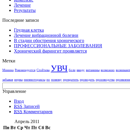
Лечение
Результаты
Последние записи
Грудная клетка
Лечение вибрационной болезни
В стадии обострения хронического
ПРОФЕССИОНАЛЬНЫЕ ЗАБОЛЕВАНИЯ
Хронический фарингит проявляется
Метки
УВЧ
Минина
Рекомендуется
Стойчева
боли
ввиду
витамины
возможно
возникаю
забывая
нервы
пневмотораксы
по
повязку
прекратить
проводить
производства
проявлен
Управление
Вход
RSS
Записей
RSS
Комментариев
Апрель 2011
Пн
Вт
Ср
Чт
Пт
Сб
Вс