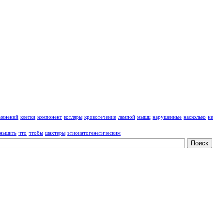
менений
клетки
компонент
котляры
кровотечение
лампой
мышц
нарушенные
насколько
не
ньшить
что
чтобы
шахтеры
этиоиатогенетическим