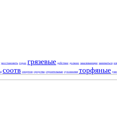
грязевые
т
восстановить
горах
действие
должно
закаливающие
заниматься
из
соотв
торфяные
ия
спортом
средства
строительные
сухожилия
уме