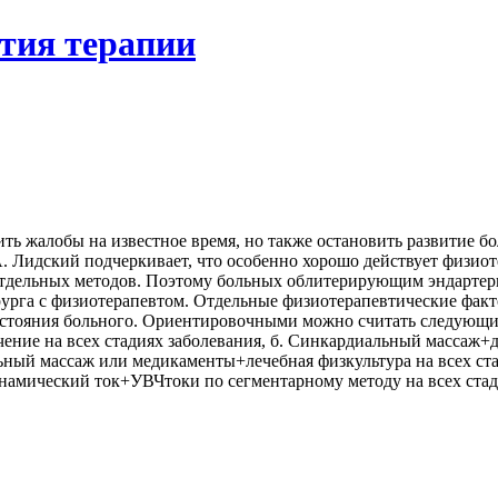
ятия терапии
ить жалобы на известное время, но также остановить развитие 
. Лидский подчеркивает, что особенно хорошо действует физио
отдельных методов. Поэтому больных облитерирующим эндартери
урга с физиотерапевтом. Отдельные физиотерапевтические факт
состояния больного. Ориентировочными можно считать следующ
чение на всех стадиях заболевания, б. Синкардиальный массаж+
ьный массаж или медикаменты+лечебная физкультура на всех с
инамический ток+УВЧтоки по сегментарному методу на всех стад