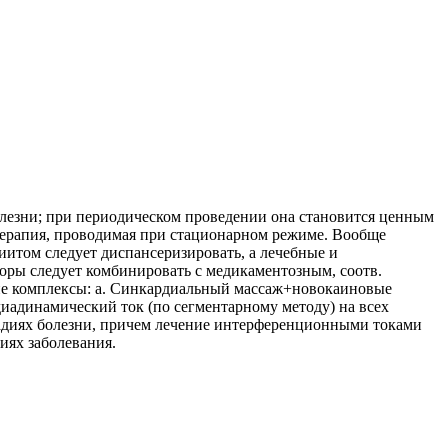
болезни; при периодическом проведении она становится ценным
терапия, проводимая при стационарном режиме. Вообще
итом следует диспансеризировать, а лечебные и
оры следует комбинировать с медикаментозным, соотв.
ие комплексы: а. Синкардиальный массаж+новокаиновые
диадинамический ток (по сегментарному методу) на всех
тадиях болезни, причем лечение интерференционными токами
иях заболевания.