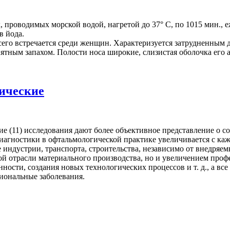
проводимых морской водой, нагретой до 37° С, по 1015 мин., еж
в йода.
его встречается среди женщин. Характеризуется затрудненным д
ятным запахом. Полости носа широкие, слизистая оболочка его 
ические
 (11) исследования дают более объективное представление о с
агностики в офтальмологической практике увеличивается с ка
ии, транспорта, строительства, независимо от внедряемых
той отрасли материального производства, но и увеличением про
сти, создания новых технологических процессов и т. д., а все
сиональные заболевания.