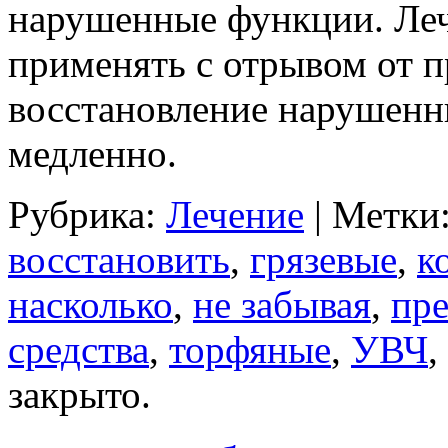
нарушенные функции. Лече
применять с отрывом от пр
восстановление нарушен
медленно.
Рубрика:
Лечение
| Метки
восстановить
,
грязевые
,
к
насколько
,
не забывая
,
пре
средства
,
торфяные
,
УВЧ
,
закрыто.