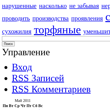
нарушенные
насколько
не забывая
не
проводить
производства
проявления
торфяные
сухожилия
уменьши
Управление
Вход
RSS
Записей
RSS
Комментариев
Май 2011
Пн
Вт
Ср
Чт
Пт
Сб
Вс