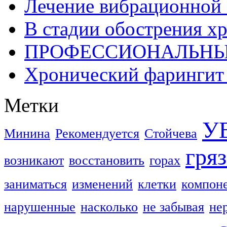
Лечение вибрационной 
В стадии обострения х
ПРОФЕССИОНАЛЬНЫ
Хронический фарингит 
Метки
У
Минина
Рекомендуется
Стойчева
гря
возникают
восстановить
горах
заниматься
изменений
клетки
компон
нарушенные
насколько
не забывая
не