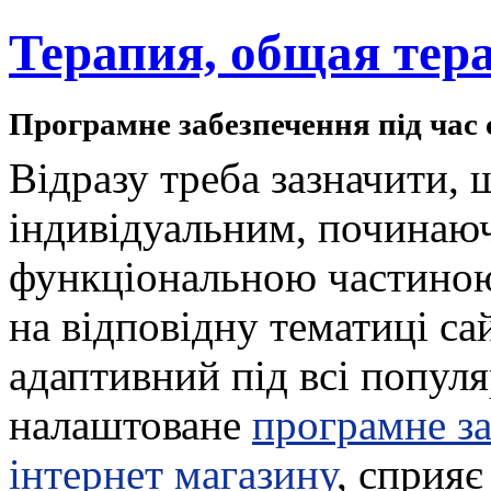
Терапия, общая тер
Програмне забезпечення під час 
Відразу треба зазначити, 
індивідуальним, починаю
функціональною частиною
на відповідну тематиці са
адаптивний під всі популя
налаштоване
програмне за
інтернет магазину
, сприя