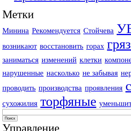
Метки
У
Минина
Рекомендуется
Стойчева
гря
возникают
восстановить
горах
заниматься
изменений
клетки
компон
нарушенные
насколько
не забывая
не
проводить
производства
проявления
торфяные
сухожилия
уменьши
Управление