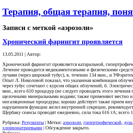
Терапия, общая терапия, пон
Записи с меткой «аэрозоли»
Хронический фарингит проявляется
13.05.2011 | Автор:
Хронический фарингит проявляется катаральной, гипертрофич
Лечение проводится медикаментозными и физическими средст
лучами (через широкий тубус), в. течении 134 мин., и УФэрит
Опыт Л. Николовой показал, что указанная комбинация облуч
через тубус сочетают с курсом общих облучений, б. Электриче
мин., всего 610 процедур (не следует проводить этого лечени
щелочными минеральными водами; также применяют местно и м
ингаляционные процедуры; хорошо действует также прием вн
нарушением функции желез внутренней секреции, рекомендуе
Щербаку сеансы проводят ежедневно, сила тока 616 тА; всего 
Рубрика:
Результаты
| Метки:
аэрозоли
,
гипертрофической
,
душ
хлорнонатриевыми
|
Обсуждение закрыто.