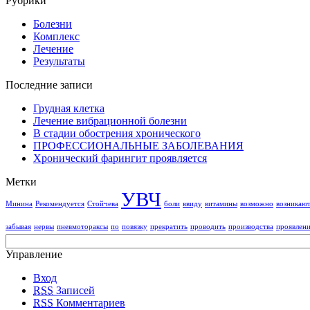
Рубрики
Болезни
Комплекс
Лечение
Результаты
Последние записи
Грудная клетка
Лечение вибрационной болезни
В стадии обострения хронического
ПРОФЕССИОНАЛЬНЫЕ ЗАБОЛЕВАНИЯ
Хронический фарингит проявляется
Метки
УВЧ
Минина
Рекомендуется
Стойчева
боли
ввиду
витамины
возможно
возникаю
забывая
нервы
пневмотораксы
по
повязку
прекратить
проводить
производства
проявлен
Управление
Вход
RSS
Записей
RSS
Комментариев