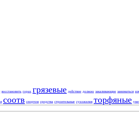
грязевые
т
восстановить
горах
действие
должно
закаливающие
заниматься
из
соотв
торфяные
ия
спортом
средства
строительные
сухожилия
уме