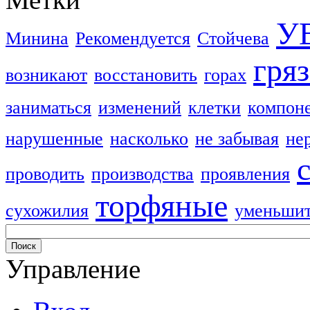
У
Минина
Рекомендуется
Стойчева
гря
возникают
восстановить
горах
заниматься
изменений
клетки
компон
нарушенные
насколько
не забывая
не
проводить
производства
проявления
торфяные
сухожилия
уменьши
Управление