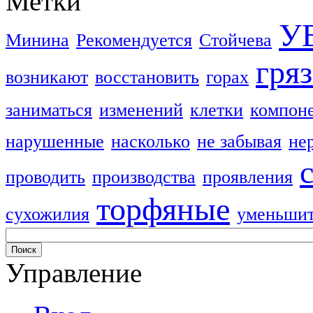
Метки
У
Минина
Рекомендуется
Стойчева
гря
возникают
восстановить
горах
заниматься
изменений
клетки
компон
нарушенные
насколько
не забывая
не
проводить
производства
проявления
торфяные
сухожилия
уменьши
Управление