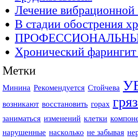
Лечение вибрационной 
В стадии обострения х
ПРОФЕССИОНАЛЬНЫ
Хронический фарингит 
Метки
У
Минина
Рекомендуется
Стойчева
гря
возникают
восстановить
горах
заниматься
изменений
клетки
компон
нарушенные
насколько
не забывая
не