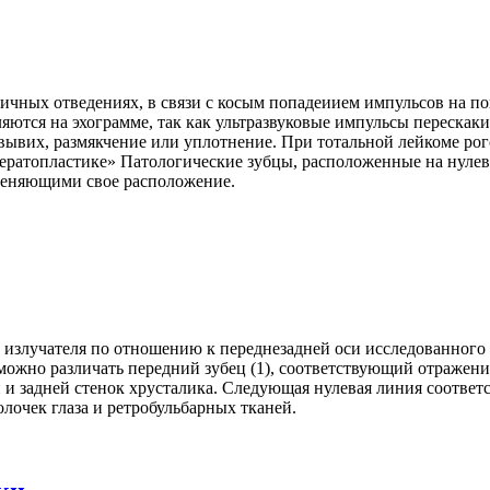
ичных отведениях, в связи с косым попадеиием импульсов на по
яются на эхограмме, так как ультразвуковые импульсы перескаки
, вывих, размякчение или уплотнение. При тотальной лейкоме 
 кератопластике» Патологические зубцы, расположенные на нул
еняющими свое расположение.
 излучателя по отношению к переднезадней оси исследованного 
 можно различать передний зубец (1), соответствующий отражени
и задней стенок хрусталика. Следующая нулевая линия соответ
олочек глаза и ретробульбарных тканей.