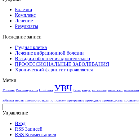
Болезни
Комплекс
Лечение
Результаты
Последние записи
Грудная клетка
Лечение вибрационной болезни
В стадии обострения хронического
ПРОФЕССИОНАЛЬНЫЕ ЗАБОЛЕВАНИЯ
Хронический фарингит проявляется
Метки
УВЧ
Минина
Рекомендуется
Стойчева
боли
ввиду
витамины
возможно
возникаю
забывая
нервы
пневмотораксы
по
повязку
прекратить
проводить
производства
проявлен
Управление
Вход
RSS
Записей
RSS
Комментариев