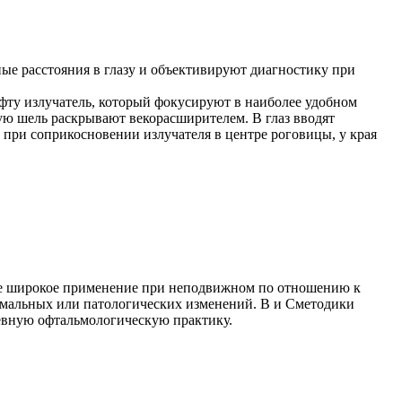
ые расстояния в глазу и объективируют диагностику при
фту излучатель, который фокусируют в наиболее удобном
ую шель раскрывают векорасширителем. В глаз вводят
 при соприкосновении излучателя в центре роговицы, у края
лее широкое применение при неподвижном по отношению к
ормальных или патологических изменений. В и Сметодики
евную офтальмологическую практику.