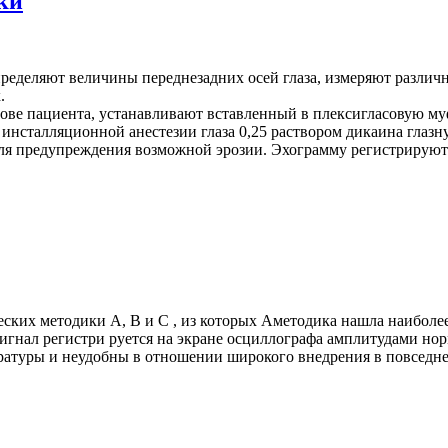
ки
ределяют величины переднезадних осей глаза, измеряют различн
.
лове пациента, устанавливают вставленный в плексигласовую му
нсталляционной анестезии глаза 0,25 раствором дикаина глазн
 для предупреждения возможной эрозии. Эхограмму регистрируют
ческих методики А, В и С , из которых Аметодика нашла наибо
 сигнал регистри руется на экране осциллографа амплитудами н
аратуры и неудобны в отношении широкого внедрения в повседн