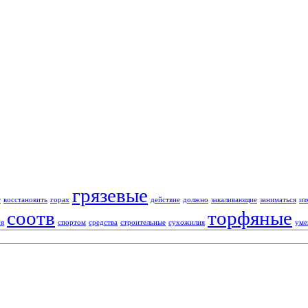
грязевые
т
восстановить
горах
действие
должно
закаливающие
заниматься
из
соотв
торфяные
ия
спортом
средства
строительные
сухожилия
уме