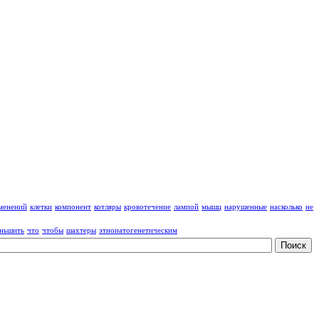
менений
клетки
компонент
котляры
кровотечение
лампой
мышц
нарушенные
насколько
не
ньшить
что
чтобы
шахтеры
этиоиатогенетическим