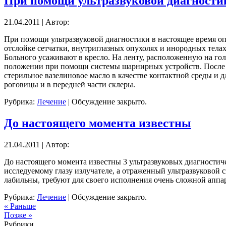
При помощи ультразвуковой диагности
21.04.2011 | Автор:
При помощи ультразвуковой диагностики в настоящее время оп
отслойке сетчатки, внутриглазных опухолях и инородных телах
Больного усаживают в кресло. На ленту, расположенную на го
положении при помощи системы шарнирных устройств. После и
стерильное вазелиновое масло в качестве контактной среды и
роговицы и в передней части склеры.
Рубрика:
Лечение
|
Обсуждение закрыто.
До настоящего момента известны
21.04.2011 | Автор:
До настоящего момента известны 3 ультразвуковых диагности
исследуемому глазу излучателе, а отраженный ультразвуковой
лабильны, требуют для своего исполнения очень сложной апп
Рубрика:
Лечение
|
Обсуждение закрыто.
« Раньше
Позже »
Рубрики