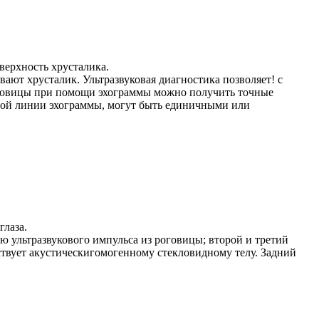
верхность хрусталика.
вают хрусталик. Ультразвуковая диагностика позволяет! с
роговицы при помощи эхограммы можно получить точные
евой линии эхограммы, могут быть единичными или
глаза.
ю ультразвукового импульса из роговицы; второй и третий
ствует акустическигомогенному стекловидному телу. Задний